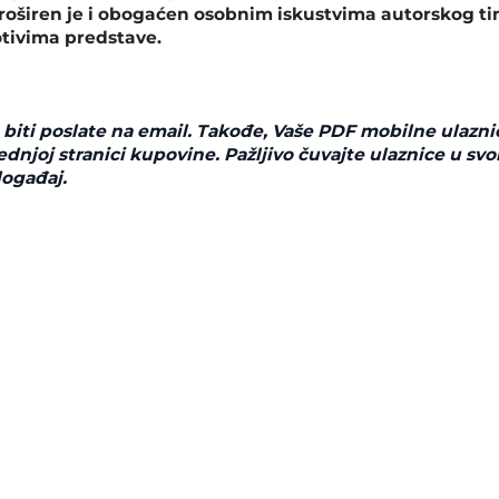
proširen je i obogaćen osobnim iskustvima autorskog ti
otivima predstave.
 biti poslate na email. Takođe, Vaše PDF mobilne ulazn
dnjoj stranici kupovine. Pažljivo čuvajte ulaznice u svo
događaj.