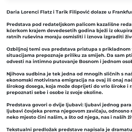
Daria Lorenci Flatz i Tarik Filipović dolaze u Frankf
Predstava pod redateljskom palicom kazališne redat
kćerkom krajem devedesetih godina bježi iz okupiran
ratnih ruševina moraju osmisliti i iznova izgraditi ži
Ozbiljnoj temi ova predstava pristupa s prikladnom 
situacijama prepoznaje priliku za smijeh. Da sam ptic
odvesti na intimno putovanje Bosnom i jednom oso
Njihova sudbina je tek jedna od mnogih sličnih s naš
ekonomski motivirana emigracija na ovaj ili onaj nač
širokog dosega, koja može doprijeti do vrlo široke i 
prepoznati sebe i osobe iz svoje okoline.
Predstava govori o dvije ljubavi: ljubavi jednog par
ljubavi čovjeka prema njegovom zavičaju, odnosno mj
neko mjesto čini našim, a što od njega, nas i naših ž
Tekstualni predložak predstave napisala je dramatu