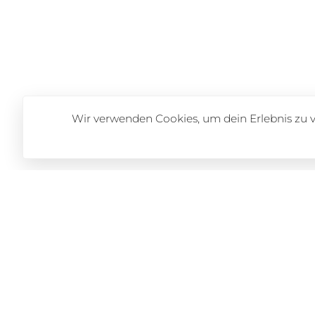
Wir verwenden Cookies, um dein Erlebnis zu 
Boommedia
Zum Brommenhof 9
Frankfurt am Main, Germany 6059