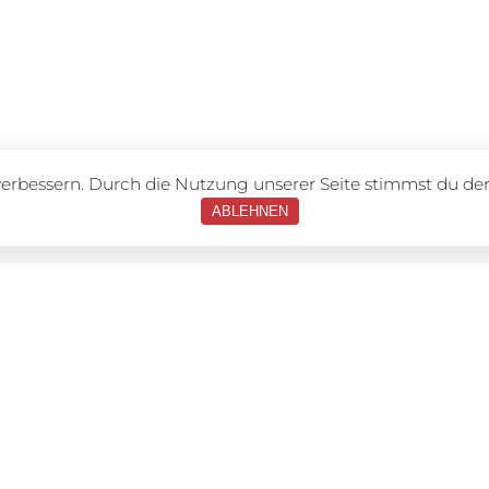
verbessern. Durch die Nutzung unserer Seite stimmst du d
ABLEHNEN
Nützliche Links
Folge u
Allgemeine
4
Geschäftsbedingungen