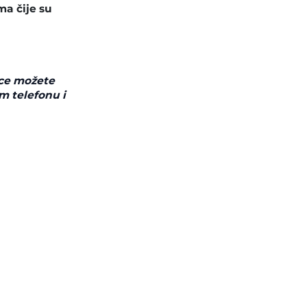
ma čije su
ice možete
m telefonu i