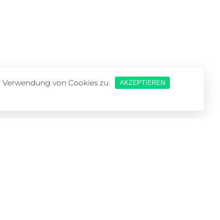
er Verwendung von Cookies zu.
AKZEPTIEREN
ns
Support
+49 1525 343 78 23
info@boom-media.eu