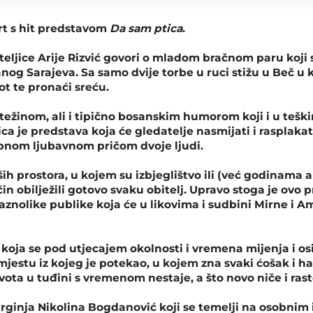
urt s hit predstavom
Da sam ptica
.
eljice Arije Rizvić govori o mladom bračnom paru koji
og Sarajeva. Sa samo dvije torbe u ruci stižu u Beč u 
vot te pronaći sreću.
težinom, ali i tipično bosanskim humorom koji i u tešk
a je predstava koja će gledatelje nasmijati i rasplakati
bnom ljubavnom pričom dvoje ljudi.
ih prostora, u kojem su izbjeglištvo ili (već godinama 
in obilježili gotovo svaku obitelj. Upravo stoga je ovo 
raznolike publike koja će u likovima i sudbini Mirne i A
a koja se pod utjecajem okolnosti i vremena mijenja i os
estu iz kojeg je potekao, u kojem zna svaki ćošak i ha
ivota u tuđini s vremenom nestaje, a što novo niče i ras
rginja Nikolina Bogdanović koji se temelji na osobnim