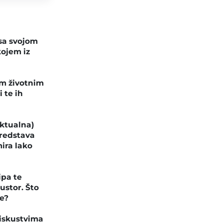
 sa svojom
kojem iz
im životnim
 te ih
aktualna)
predstava
mira lako
ipa te
ustor. Što
te?
 iskustvima