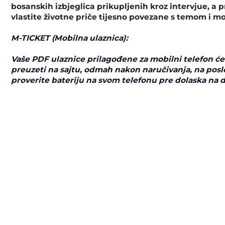
bosanskih izbjeglica prikupljenih kroz intervjue, a 
vlastite životne priče tijesno povezane s temom i m
M-TICKET (Mobilna ulaznica):
Vaše PDF ulaznice prilagođene za mobilni telefon će
preuzeti na sajtu, odmah nakon naručivanja, na posle
proverite bateriju na svom telefonu pre dolaska na 