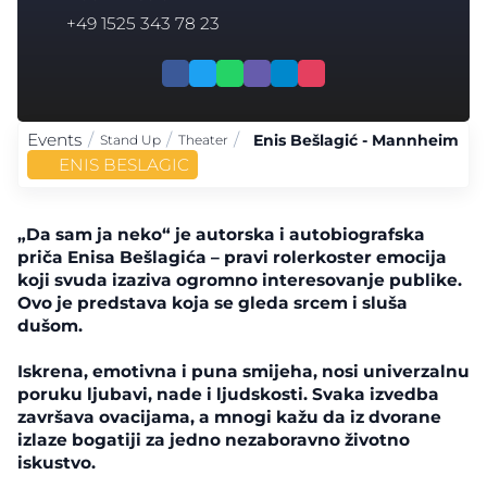
+49 1525 343 78 23
Events
/
/
/
Enis Bešlagić - Mannheim
Stand Up
Theater
ENIS BESLAGIC
„Da sam ja neko“ je autorska i autobiografska
priča Enisa Bešlagića – pravi rolerkoster emocija
koji svuda izaziva ogromno interesovanje publike.
Ovo je predstava koja se gleda srcem i sluša
dušom.
Iskrena, emotivna i puna smijeha, nosi univerzalnu
poruku ljubavi, nade i ljudskosti. Svaka izvedba
završava ovacijama, a mnogi kažu da iz dvorane
izlaze bogatiji za jedno nezaboravno životno
iskustvo.