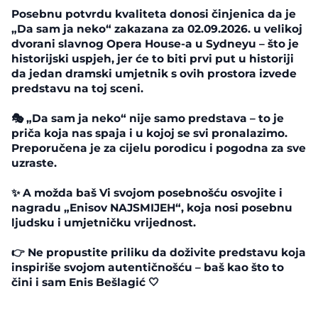
Posebnu potvrdu kvaliteta donosi činjenica da je
„Da sam ja neko“ zakazana za 02.09.2026. u velikoj
dvorani slavnog Opera House-a u Sydneyu – što je
historijski uspjeh, jer će to biti prvi put u historiji
da jedan dramski umjetnik s ovih prostora izvede
predstavu na toj sceni.
🎭 „Da sam ja neko“ nije samo predstava – to je
priča koja nas spaja i u kojoj se svi pronalazimo.
Preporučena je za cijelu porodicu i pogodna za sve
uzraste.
✨ A možda baš Vi svojom posebnošću osvojite i
nagradu „Enisov NAJSMIJEH“, koja nosi posebnu
ljudsku i umjetničku vrijednost.
👉 Ne propustite priliku da doživite predstavu koja
inspiriše svojom autentičnošću – baš kao što to
čini i sam Enis Bešlagić 🤍