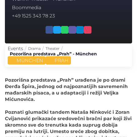
Boommedia
+49 1525 343 78 23
Events
/
/
/
Drama
Theater
Pozorišna predstava „Prah” - München
MÜNCHEN
PRAH
Pozorišna predstava „Prah” urađena je po drami
Đerđa Špira, jednog od najpoznatijih savremenih
mađarskih pisaca, a u adaptaciji i režiji Veljka
Mićunovića.
Poznati glumački tandem Nataša Ninković i Zoran
Cvijanović prikazaće sredovečni bračni par koji živi
skromno sve do trenutka kada suprug dobija
premiju na lutriji. Umesto sreće zbog dobitka,